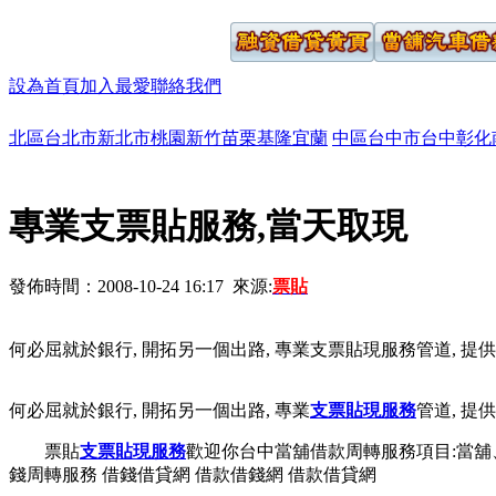
設為首頁
加入最愛
聯絡我們
北區
台北市
新北市
桃園
新竹
苗栗
基隆
宜蘭
中區
台中市
台中
彰化
專業支票貼服務,當天取現
發佈時間：2008-10-24 16:17 來源:
票貼
何必屈就於銀行, 開拓另一個出路, 專業支票貼現服務管道, 
何必屈就於銀行, 開拓另一個出路, 專業
支票貼現服務
管道, 
票貼
支票貼現服務
歡迎你台中當舖借款周轉服務項目:當舖、
錢周轉服務 借錢借貸網 借款借錢網 借款借貸網